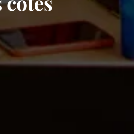
 côtés